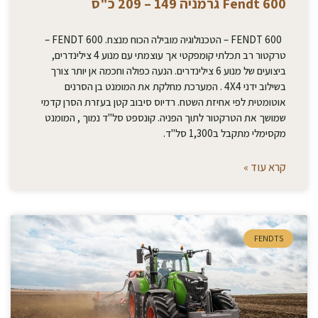
Fendt 600 גרמניה 149 – 209 כ"ס
FENDT 600 – הטכנולוגיה מובילה הכוח מנצח. FENDT 600 –
טרקטור רב תכלתי קומפקטי אך עוצמתי עם מנוע 4 צילינדרים,
ביצועים של מנוע 6 צילינדרים. הנעה כפולה וחכמה אן יותר צורך
בשילוב ידני 4X4 . המערכת מחלקת את המומנט בן הסרנים
אוטומטית לפי אחיזת השטח. רדיוס סיבוב קטן בעזרת הסרן קדמי
שמושך את הטרקטור לתוך הפניה. קונספט סל"ד נמוך , המומנט
מקסימלי מתקבל ב1,300 סל"ד.
קרא עוד »
FENDTS