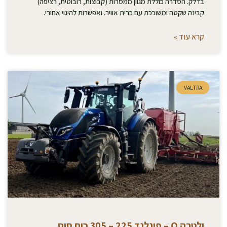
בדלק. הסדרה כוללת מגוון ממסרות (קבוצות, רובוטית, רציפה)
קבינה שקטה ומשוככת עם כרית אוויר. ואפשרות להיגוי אחורי.
קרא עוד »
VALTRA
ולטרה Q – פינלנד 225 – 305 כוח סוס