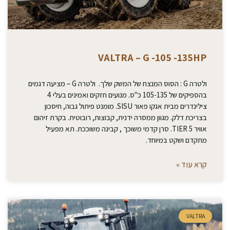
VALTRA – G -105 -135HP
ולטרה G : הסוס המנצח של המשק שלך. ולטרה G – מציעה דגמים
בהספיקים של 105-135 כ"ס. מנועים חזקים ואמינים בעלי 4
צילינדרים מבית אגקו פאור SISU. מומנט פיתול גבוה, חיסכון
בצריכת דלק. מגוון ממסרה ידנית, קבוצות, רובוטית. בקרת זיהום
אוויר TIER 5. סרן קדמי משוכך , קבינה משוככת. תא מפעיל
מתקדם ושקט במיוחד.
קרא עוד »
VALTRA