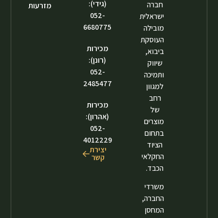
(גידי):
חברה
מזרעות
052-
ישראלית
6680775
מובילה
העוסקת
מכירות
ביבוא,
(רונן):
שיווק
052-
ותמיכה
2485477
למגוון
רחב
מכירות
של
(אהרון):
מוצרים
052-
בתחום
4012229
הציוד
יצירת
החקלאי
קשר
הכבד.
משרדי
החברה,
המחסן