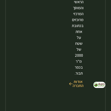
הראשי
והמוסך
המרכזי
מרוכזים
בכתובת
אחת
על
שטח
של
2000
מ"ר
בכפר
תבור.
אודות
החברה