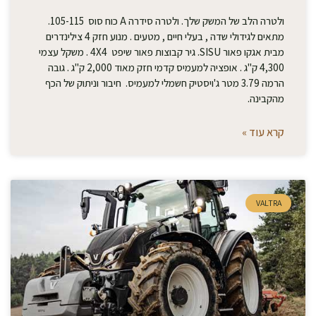
ולטרה הלב של המשק שלך. ולטרה סידרה A כוח סוס 105-115.
מתאים לגידולי שדה , בעלי חיים , מטעים . מנוע חזק 4 צילינדרים
מבית אגקו פאור SISU. גיר קבוצות פאור שיפט 4X4 . משקל עצמי
4,300 ק"ג . אופציה למעמיס קדמי חזק מאוד 2,000 ק"ג . גובה
הרמה 3.79 מטר ג'ויסטיק חשמלי למעמיס. חיבור וניתוק של הכף
מהקבינה.
קרא עוד »
VALTRA