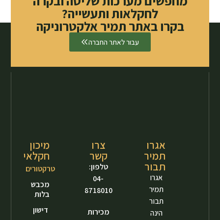
מחפשים מערכות שליטה ובקרה
לחקלאות ותעשייה?
בקרו באתר תמיר אלקטרוניקה
עבור לאתר החברה
אגרו
צרו
מיכון
תמיר
קשר
חקלאי
תבור
טלפון:
טרקטורים
אגרו
04-
מכבש
תמיר
8718010
בלות
תבור
דישון
מכירות
הינה