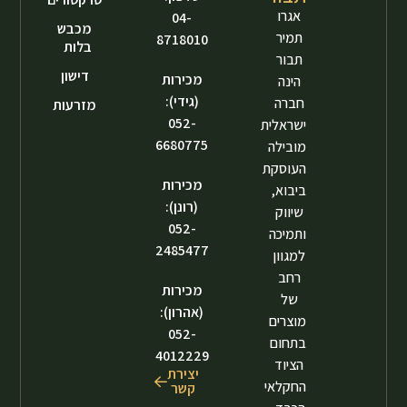
אגרו
04-
מכבש
תמיר
8718010
בלות
תבור
דישון
מכירות
הינה
(גידי):
חברה
מזרעות
052-
ישראלית
6680775
מובילה
העוסקת
מכירות
ביבוא,
(רונן):
שיווק
052-
ותמיכה
2485477
למגוון
רחב
מכירות
של
(אהרון):
מוצרים
052-
בתחום
4012229
הציוד
יצירת
החקלאי
קשר