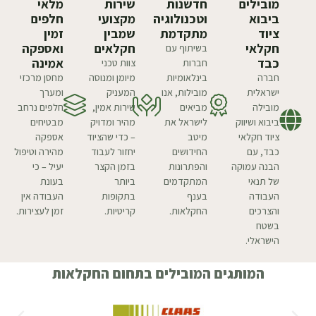
מובילים
חדשנות
שירות
מלאי
ביבוא
וטכנולוגיה
מקצועי
חלפים
ציוד
מתקדמת
שמבין
זמין
חקלאי
חקלאים
ואספקה
בשיתוף עם
כבד
אמינה
חברות
צוות טכני
חברה
בינלאומיות
מיומן ומנוסה
מחסן מרכזי
ישראלית
מובילות, אנו
המעניק
ומערך
מובילה
מביאים
שירות אמין,
חלפים נרחב
ביבוא ושיווק
לישראל את
מהיר ומדויק
מבטיחים
ציוד חקלאי
מיטב
– כדי שהציוד
אספקה
כבד, עם
החידושים
יחזור לעבוד
מהירה וטיפול
הבנה עמוקה
והפתרונות
בזמן הקצר
יעיל – כי
של תנאי
המתקדמים
ביותר
בעונת
העבודה
בענף
בתקופות
העבודה אין
והצרכים
החקלאות.
קריטיות.
זמן לעצירות.
בשטח
הישראלי.
המותגים המובילים בתחום החקלאות