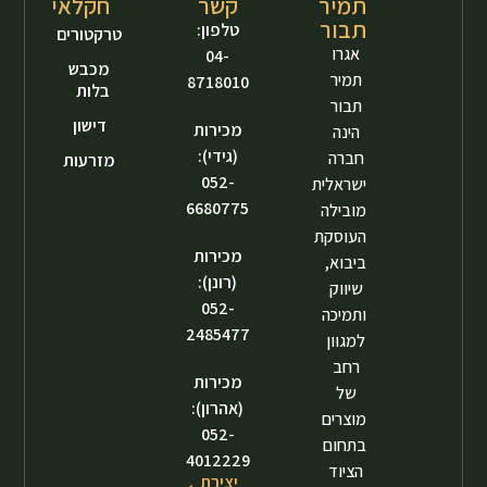
תמיר
קשר
חקלאי
תבור
טלפון:
טרקטורים
אגרו
04-
מכבש
תמיר
8718010
בלות
תבור
דישון
מכירות
הינה
(גידי):
חברה
מזרעות
052-
ישראלית
6680775
מובילה
העוסקת
מכירות
ביבוא,
(רונן):
שיווק
052-
ותמיכה
2485477
למגוון
רחב
מכירות
של
(אהרון):
מוצרים
052-
בתחום
4012229
הציוד
יצירת